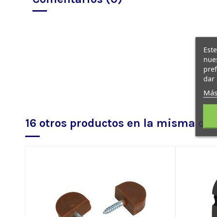
Este
nues
pref
dar 
Más
16 otros productos en la misma cat