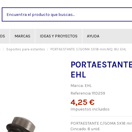
GOS
MARCAS
IDEAS Y PROYECTOS
AYUDA
s
Soportes para estantes
PORTAESTANTE C/GOMA 5X18 mm.NIQ. 8U. EHL
PORTAESTANTE
EHL
Marca:
EHL
Referencia
111D259
4,25 €
Impuestos incluidos
PORTAESTANTE C/GOMA 5X18 mm.NI
Cincado. 8 unid.