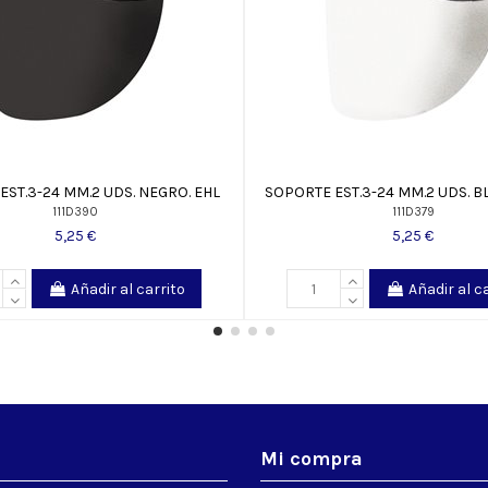
EST.3-24 MM.2 UDS. NEGRO. EHL
SOPORTE EST.3-24 MM.2 UDS. B
111D390
111D379
5,25 €
5,25 €
Añadir al carrito
Añadir al c
s
Mi compra