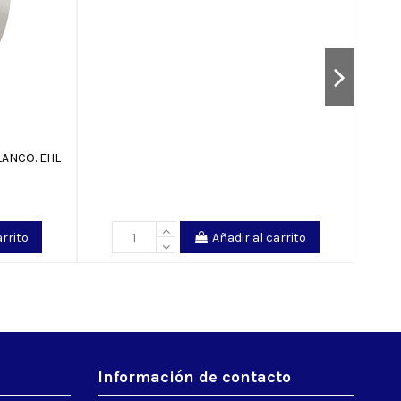
LANCO. EHL
PORT
arrito
Añadir al carrito
Información de contacto