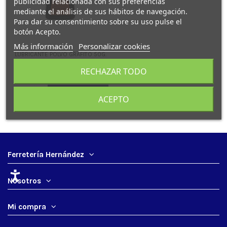
publicidad relacionada con sus preferencias
mediante el análisis de sus hábitos de navegación.
Para dar su consentimiento sobre su uso pulse el
botón Acepto.
Más información
Personalizar cookies
LUBRICANTE POLVO GRAFITO 50G.
PRESSOL
RECHAZAR TODO
6701A5
4,70 €
Añadir al
ACEPTO
carrito
Ferretería Hernández
Nosotros
Mi compra