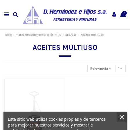
0
Inicio
Mantenimiento y reparación. MRO
Engrase
Aceites multiuso
ACEITES MULTIUSO
Relevancia
1
Este sitio web utiliza cookies propias y de terceros
para mejorar nuestros servicios y mostrarle