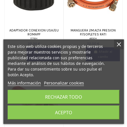
ADAPTADOR CONEXION USA/EU
MANGUERA 2M.ALTA PRESION
ROMAPP
P/SOPLETES RATI
1778H
4800H
20,30 €
22,00 €
Este sitio web utiliza cookies propias y de terceros
para mejorar nuestros servicios y mostrarle
Añadir al
Añadir al
carrito
carrito
publicidad relacionada con sus preferencias
mediante el análisis de sus hábitos de navegación.
Para dar su consentimiento sobre su uso pulse el
botón Acepto.
Más información
Personalizar cookies
RECHAZAR TODO
ACEPTO