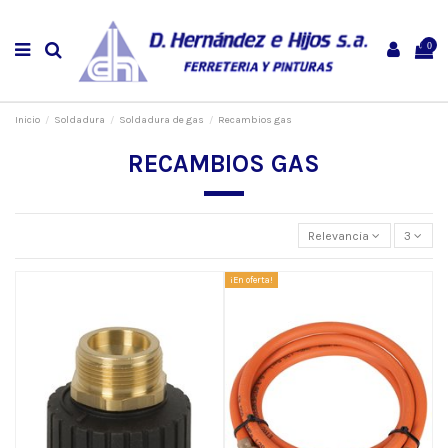
0
Inicio
Soldadura
Soldadura de gas
Recambios gas
RECAMBIOS GAS
Relevancia
3
¡En oferta!