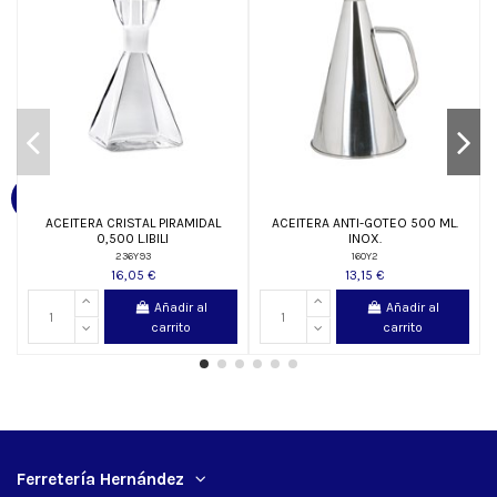
ACEITERA CRISTAL PIRAMIDAL
ACEITERA ANTI-GOTEO 500 ML.
0,500 L.IBILI
INOX.
236Y93
160Y2
16,05 €
13,15 €
Añadir al
Añadir al
carrito
carrito
Ferretería Hernández