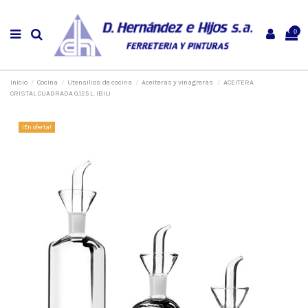
0
Inicio
Cocina
Utensilios de cocina
Aceiteras y vinagreras
ACEITERA
CRISTAL CUADRADA 0,125 L. IBILI
¡En oferta!