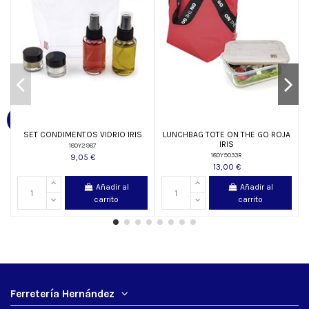
SET CONDIMENTOS VIDRIO IRIS
LUNCHBAG TOTE ON THE GO ROJA
IRIS
180Y2987
180Y9033R
9,05 €
13,00 €
Añadir al
Añadir al
carrito
carrito
Ferretería Hernández