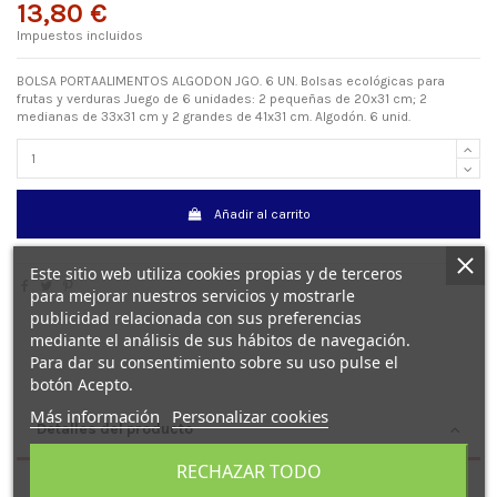
13,80 €
Impuestos incluidos
BOLSA PORTAALIMENTOS ALGODON JGO. 6 UN. Bolsas ecológicas para
frutas y verduras Juego de 6 unidades: 2 pequeñas de 20x31 cm; 2
medianas de 33x31 cm y 2 grandes de 41x31 cm. Algodón. 6 unid.
Añadir al carrito
Este sitio web utiliza cookies propias y de terceros
para mejorar nuestros servicios y mostrarle
publicidad relacionada con sus preferencias
mediante el análisis de sus hábitos de navegación.
Para dar su consentimiento sobre su uso pulse el
botón Acepto.
Más información
Personalizar cookies
Detalles del producto
RECHAZAR TODO