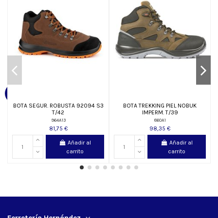
BOTA SEGUR. ROBUSTA 92094 S3
BOTA TREKKING PIEL NOBUK
T/42
IMPERM. T/39
964A13
860A1
81,75 €
98,35 €
Añadir al
Añadir al
carrito
carrito
Ferretería Hernández