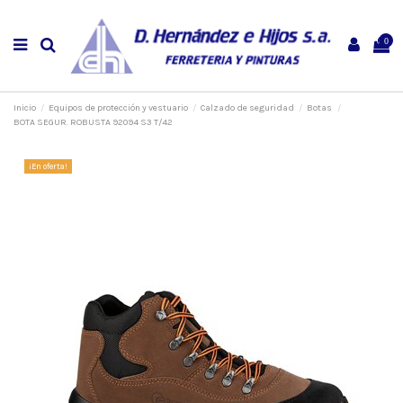
0
Inicio
Equipos de protección y vestuario
Calzado de seguridad
Botas
BOTA SEGUR. ROBUSTA 92094 S3 T/42
¡En oferta!