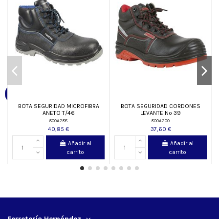
BOTA SEGURIDAD MICROFIBRA
BOTA SEGURIDAD CORDONES
ANETO T/46
LEVANTE Nº 39
800A288
800A200
40,85 €
37,60 €
Añadir al
Añadir al
carrito
carrito
Ferretería Hernández