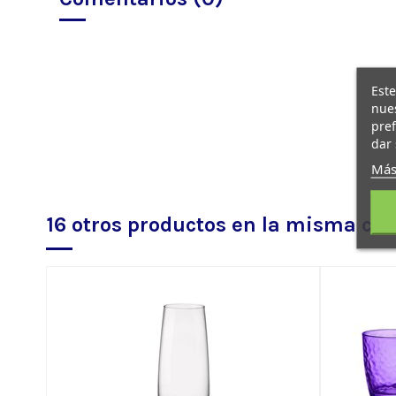
Este
nues
pref
dar 
Más
16 otros productos en la misma cat