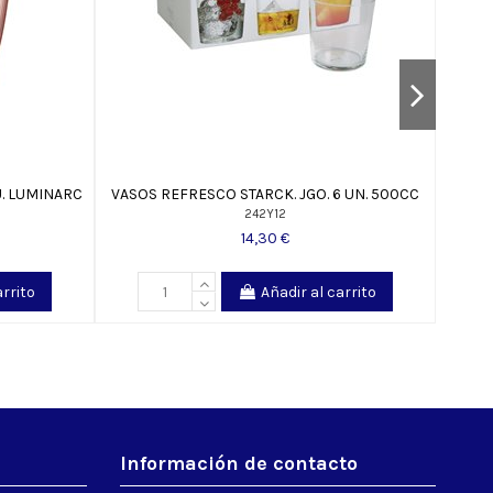
. LUMINARC
VASOS REFRESCO STARCK. JGO. 6 UN. 500CC
VASO 
242Y12
14,30 €
arrito
Añadir al carrito
Información de contacto