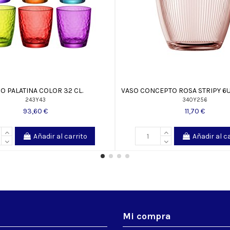
O PALATINA COLOR 32 CL.
VASO CONCEPTO ROSA STRIPY 6U
243Y43
340Y256
93,60 €
11,70 €
Añadir al carrito
Añadir al c
s
Mi compra