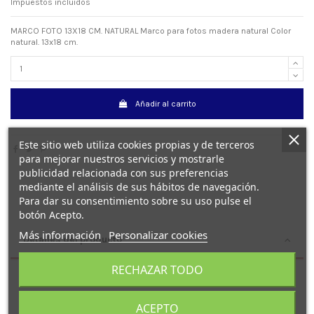
Impuestos incluidos
MARCO FOTO 13X18 CM. NATURAL Marco para fotos madera natural Color
natural. 13x18 cm.
Añadir al carrito
Este sitio web utiliza cookies propias y de terceros
para mejorar nuestros servicios y mostrarle
publicidad relacionada con sus preferencias
mediante el análisis de sus hábitos de navegación.
Para dar su consentimiento sobre su uso pulse el
botón Acepto.
Más información
Personalizar cookies
Detalles del producto
RECHAZAR TODO
ACEPTO