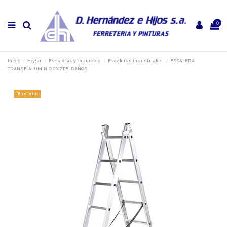
0
Inicio
Hogar
Escaleras y taburetes
Escaleras industriales
ESCALERA
TRANSF. ALUMINIO 2X7 PELDAÑOS
¡En oferta!