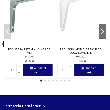
ESCUADRA ESTAM.Hº CINC.200
ESCUADRA MOD.CLASSIC.BLCO
MM.
200X150MM.EHL
343D200
500D200
3,20 €
10,00 €
Añadir al
Añadir al
carrito
carrito
Ferretería Hernández