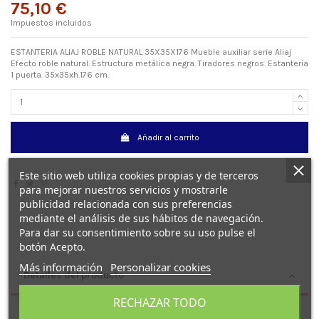
75,10 €
Impuestos incluidos
ESTANTERIA ALIAJ ROBLE NATURAL 35X35X176 Mueble auxiliar serie Aliaj
Efecto roble natural. Estructura metálica negra. Tiradores negros. Estantería
1 puerta. 35x35xh.176 cm.
Añadir al carrito
Este sitio web utiliza cookies propias y de terceros
para mejorar nuestros servicios y mostrarle
publicidad relacionada con sus preferencias
mediante el análisis de sus hábitos de navegación.
Para dar su consentimiento sobre su uso pulse el
botón Acepto.
Más información
Personalizar cookies
Detalles del producto
RECHAZAR TODO