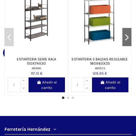
ESTANTERIA SERIE KALA
ESTANTERIA 5 BALDAS REGULABLE
150X74X30
180X60X35
480B60
480B29
117,15 €
129,95 €
Añadir al
Añadir al
carrito
carrito
Ferretería Hernández