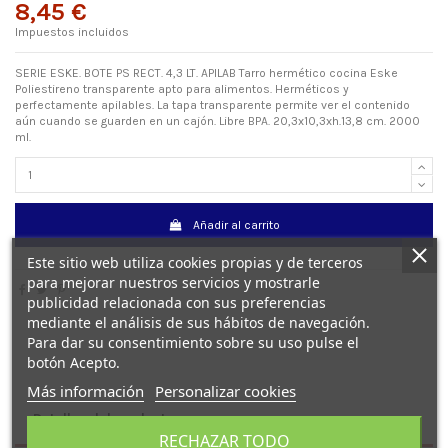
8,45 €
Impuestos incluidos
SERIE ESKE. BOTE PS RECT. 4,3 LT. APILAB Tarro hermético cocina Eske
Poliestireno transparente apto para alimentos. Herméticos y
perfectamente apilables. La tapa transparente permite ver el contenido
aún cuando se guarden en un cajón. Libre BPA. 20,3x10,3xh.13,8 cm. 2000
ml.
Añadir al carrito
Este sitio web utiliza cookies propias y de terceros
para mejorar nuestros servicios y mostrarle
publicidad relacionada con sus preferencias
mediante el análisis de sus hábitos de navegación.
Para dar su consentimiento sobre su uso pulse el
botón Acepto.
Más información
Personalizar cookies
Detalles del producto
RECHAZAR TODO