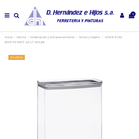
0
Inicio
Cocina
Ordenación y almacenamiento
Tarros y tápers
SERIE ESKE.
BOTE PS RECT. 4,3 LT. APILAB
¡En oferta!