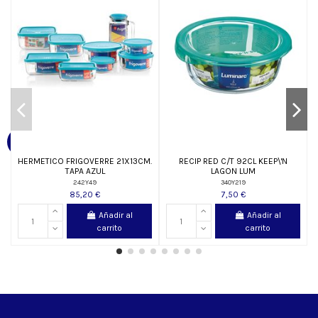
HERMETICO FRIGOVERRE 21X13CM.
RECIP RED C/T 92CL KEEP\'N
TAPA AZUL
LAGON LUM
242Y49
340Y219
85,20 €
7,50 €
Añadir al
Añadir al
carrito
carrito