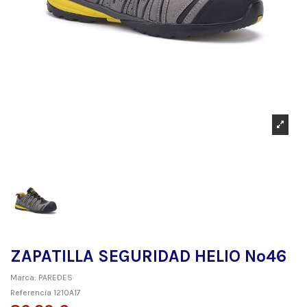
ZAPATILLA SEGURIDAD HELIO Nº46
Marca:
PAREDES
Referencia
1210A17