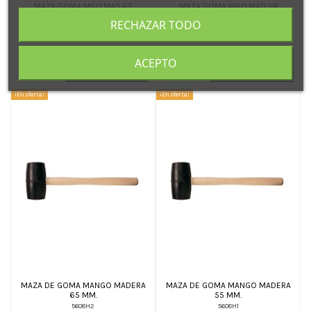
MAZA GOMA MGO.MAD.65
MAZA GOMA MGO.MAD.58
MM.RATIO
MM.RATIO
RECHAZAR TODO
7812H2
7812H1
8,10 €
7,20 €
Añadir al
Añadir al
ACEPTO
carrito
carrito
¡En oferta!
¡En oferta!
MAZA DE GOMA MANGO MADERA
MAZA DE GOMA MANGO MADERA
65 MM.
55 MM.
5608H2
5608H1