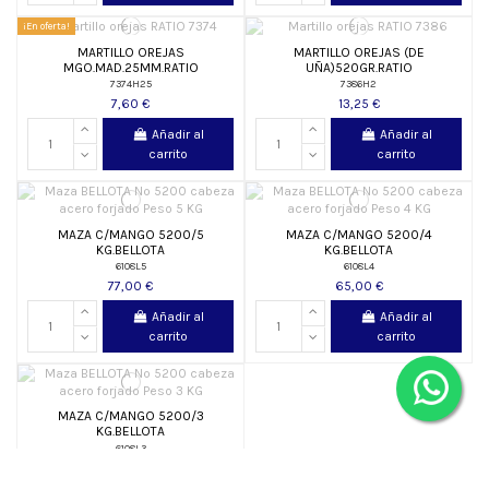
¡En oferta!
MARTILLO OREJAS
MARTILLO OREJAS (DE
MGO.MAD.25MM.RATIO
UÑA)520GR.RATIO
7374H25
7386H2
7,60 €
13,25 €
Añadir al
Añadir al
carrito
carrito
MAZA C/MANGO 5200/5
MAZA C/MANGO 5200/4
KG.BELLOTA
KG.BELLOTA
6108L5
6108L4
77,00 €
65,00 €
Añadir al
Añadir al
carrito
carrito
MAZA C/MANGO 5200/3
KG.BELLOTA
6108L3
52,70 €