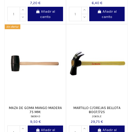
7,20 €
6,40 €
Añadir al
Añadir al
carrito
carrito
¡En oferta!
MAZA DE GOMA MANGO MADERA
MARTILLO C/OREJAS BELLOTA
75 MM.
8007/725
5608H3
2069LE
9,50 €
29,75 €
Añadir al
Añadir al