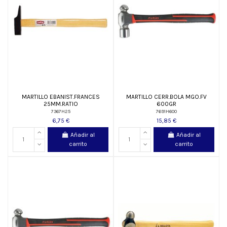
MARTILLO EBANIST.FRANCES
MARTILLO CERR.BOLA MGO.FV
25MM.RATIO
600GR
7367H25
7691H600
6,75 €
15,85 €
Añadir al
Añadir al
carrito
carrito