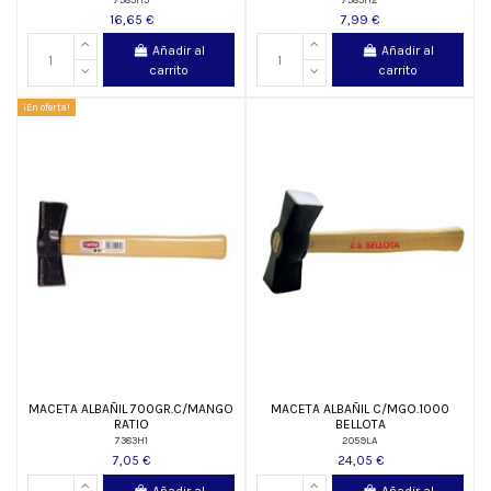
16,65 €
7,99 €
Añadir al
Añadir al
carrito
carrito
¡En oferta!
MACETA ALBAÑIL 700GR.C/MANGO
MACETA ALBAÑIL C/MGO.1000
RATIO
BELLOTA
7383H1
2059LA
7,05 €
24,05 €