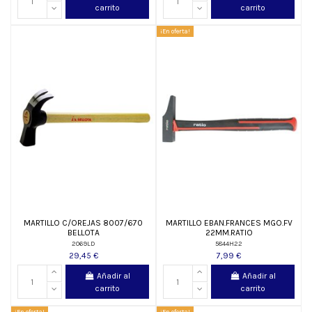
carrito
carrito
¡En oferta!
MARTILLO C/OREJAS 8007/670
MARTILLO EBAN.FRANCES MGO.FV
BELLOTA
22MM.RATIO
2069LD
5844H22
29,45 €
7,99 €
Añadir al
Añadir al
carrito
carrito
¡En oferta!
¡En oferta!