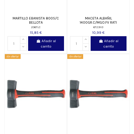
MARTILLO EBANISTA 8005/C
MACETA ALBAÑIL
BELLOTA
1400GR.C/MGO.FV RATI
2067LC
6723H3
15,85 €
10,99 €
Añadir al
Añadir al
carrito
carrito
¡En oferta!
¡En oferta!