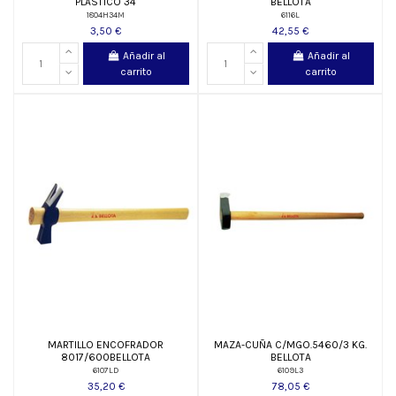
PLASTICO 34
BELLOTA
1804H34M
6116L
3,50 €
42,55 €
Añadir al
Añadir al
carrito
carrito
MARTILLO ENCOFRADOR
MAZA-CUÑA C/MGO.5460/3 KG.
8017/600BELLOTA
BELLOTA
6107LD
6109L3
35,20 €
78,05 €