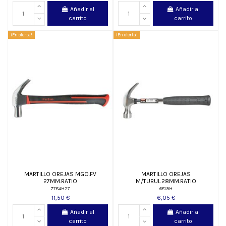
Añadir al
Añadir al
carrito
carrito
¡En oferta!
¡En oferta!
MARTILLO OREJAS MGO.FV
MARTILLO OREJAS
27MM.RATIO
M/TUBUL.28MM.RATIO
7784H27
6819H
11,50 €
6,05 €
Añadir al
Añadir al
carrito
carrito