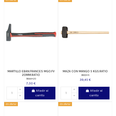
MARTILLO EBAN.FRANCES MGO.FV
MAZA CON MANGO 5 KGS.RATIO
20MM.RATIO
3800H5
5844H20
39,45 €
7,00 €
Añadir al
Añadir al
carrito
carrito
¡En oferta!
¡En oferta!