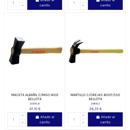
Añadir al
Añadir al
carrito
carrito
MACETA ALBAÑIL C/MGO.1400
MARTILLO C/OREJAS 8007/550
BELLOTA
BELLOTA
2059LB
2069LC
27,10 €
26,35 €
Añadir al
Añadir al
carrito
carrito