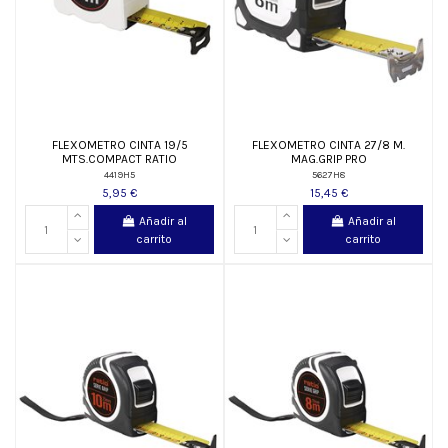
FLEXOMETRO CINTA 19/5
FLEXOMETRO CINTA 27/8 M.
MTS.COMPACT RATIO
MAG.GRIP PRO
4419H5
5627H8
5,95 €
15,45 €
Añadir al
Añadir al
carrito
carrito