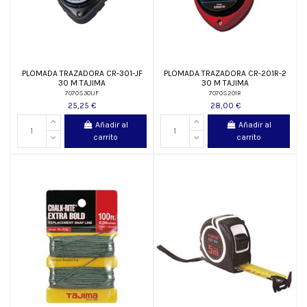
PLOMADA TRAZADORA CR-301-JF
PLOMADA TRAZADORA CR-201R-2
30 M TAJIMA
30 M TAJIMA
7070S301JF
7070S201R
25,25 €
28,00 €
Añadir al
Añadir al
carrito
carrito