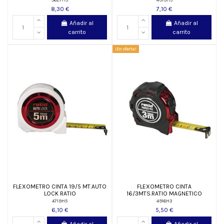
8,30 €
7,10 €
Añadir al
Añadir al
carrito
carrito
¡En oferta!
FLEXOMETRO CINTA 19/5 MT.AUTO
FLEXOMETRO CINTA
LOCK RATIO
16/3MTS.RATIO MAGNETICO
4719H5
4916H3
6,10 €
5,50 €