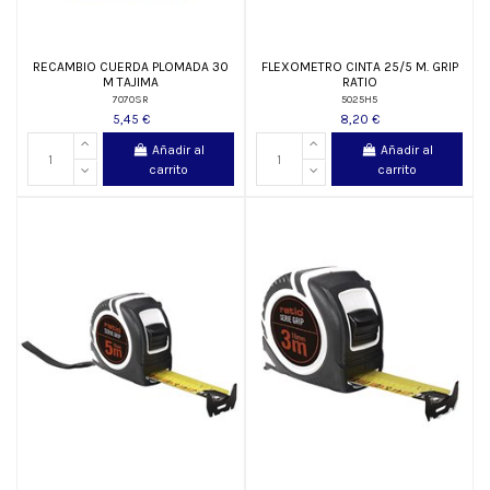
RECAMBIO CUERDA PLOMADA 30
FLEXOMETRO CINTA 25/5 M. GRIP
M TAJIMA
RATIO
7070SR
5025H5
5,45 €
8,20 €
Añadir al
Añadir al
carrito
carrito