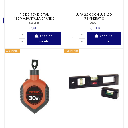
PIE DE REY DIGITAL
LUPA 2.2X CON LUZ LED
150MM.PANTALLA GRANDE
(75MM)RATIO
5369H15
5999H
57,80 €
12,90 €
Añadir al
Añadir al
carrito
carrito
¡En oferta!
¡En oferta!