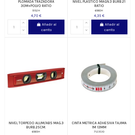
PLOMADA TRAZADORA
NIVEL PLASTICO MAGN.3 BURB.21
30M+POLVO RATIO
RATIO
5152H
6580H
4,70 €
4,35 €
Añadir al
Añadir al
carrito
carrito
NIVEL TORPEDO ALUM/ABS MAG.3
CINTA METRICA ADHESIVA TAJIMA
BURB.25CM.
1M 13MM
6585H
7123S10