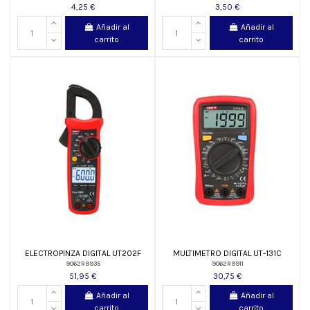
4,25 €
3,50 €
Añadir al
Añadir al
carrito
carrito
ELECTROPINZA DIGITAL UT202F
MULTIMETRO DIGITAL UT-131C
9062R9935
9062R9911
51,95 €
30,75 €
Añadir al
Añadir al
carrito
carrito