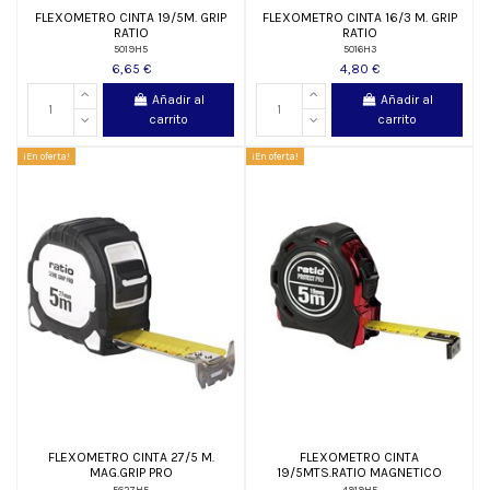
FLEXOMETRO CINTA 19/5M. GRIP
FLEXOMETRO CINTA 16/3 M. GRIP
RATIO
RATIO
5019H5
5016H3
6,65 €
4,80 €
Añadir al
Añadir al
carrito
carrito
¡En oferta!
¡En oferta!
FLEXOMETRO CINTA 27/5 M.
FLEXOMETRO CINTA
MAG.GRIP PRO
19/5MTS.RATIO MAGNETICO
5627H5
4919H5