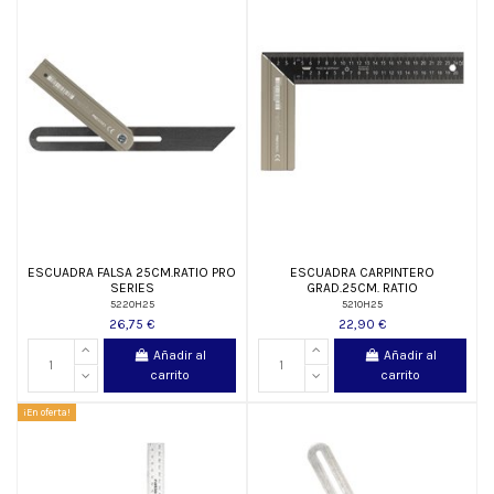
ESCUADRA FALSA 25CM.RATIO PRO
ESCUADRA CARPINTERO
SERIES
GRAD.25CM. RATIO
5220H25
5210H25
26,75 €
22,90 €
Añadir al
Añadir al
carrito
carrito
¡En oferta!