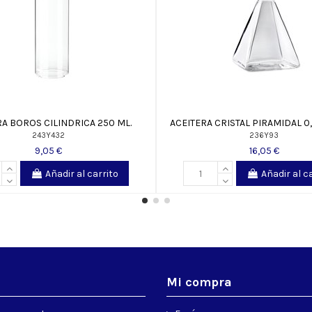
RA BOROS CILINDRICA 250 ML.
ACEITERA CRISTAL PIRAMIDAL 0,5
243Y432
236Y93
9,05 €
16,05 €
Añadir al carrito
Añadir al c
s
Mi compra