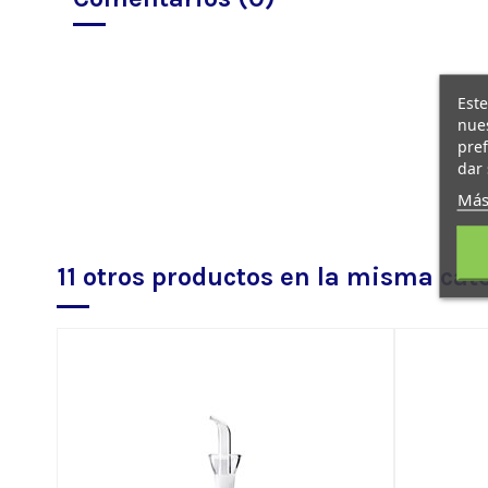
Este
nues
pref
dar 
Más
11 otros productos en la misma cat