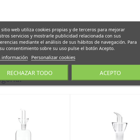
 sitio web utiliza cookies propias y de terceros para mejorar
tros servicios y mostrarle publicidad relacionada con sus
erencias mediante el análisis de sus hábitos de navegación. Para
No hay reseñas de clientes en este momento.
su consentimiento sobre su uso pulse el botón Acepto.
 información
Personalizar cookies
RECHAZAR TODO
ACEPTO
egoría: