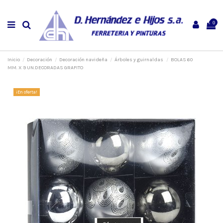
0
Inicio
Decoración
Decoración navideña
Árboles y guirnaldas
BOLAS 60
MM. X 9 UN.DECORADAS GRAFITO
¡En oferta!