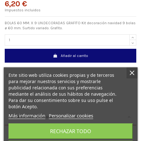
6,20 €
Impuestos incluidos
BOLAS 60 MM. X 9 UN.DECORADAS GRAFITO Kit decoración navidad 9 bolas
ø 60 mm. Surtido variado. Grafito.
Añadir al carrito
Este sitio web utiliza cookies propias y de terceros
para mejorar nuestros servicios y mostrarle
publicidad relacionada con sus preferencias
mediante el análisis de sus hábitos de navegación.
Para dar su consentimiento sobre su uso pulse el
botón Acepto.
Más información
Personalizar cookies
Detalles del producto
RECHAZAR TODO