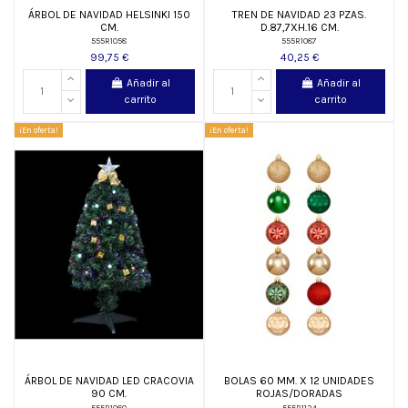
ÁRBOL DE NAVIDAD HELSINKI 150
TREN DE NAVIDAD 23 PZAS.
CM.
D.87,7XH.16 CM.
555R1058
555R1087
99,75 €
40,25 €
Añadir al
Añadir al
carrito
carrito
¡En oferta!
¡En oferta!
ÁRBOL DE NAVIDAD LED CRACOVIA
BOLAS 60 MM. X 12 UNIDADES
90 CM.
ROJAS/DORADAS
555R1060
555R1124