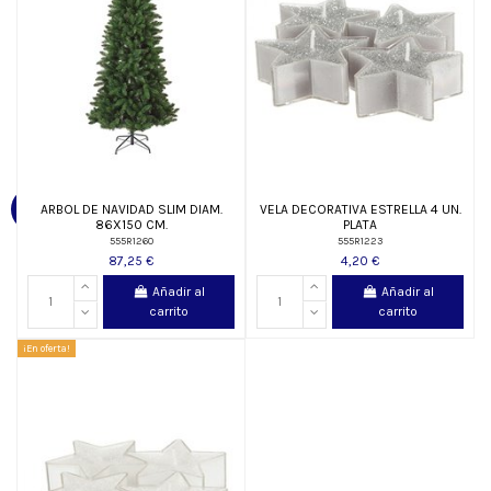
ARBOL DE NAVIDAD SLIM DIAM.
VELA DECORATIVA ESTRELLA 4 UN.
86X150 CM.
PLATA
555R1260
555R1223
87,25 €
4,20 €
Añadir al
Añadir al
carrito
carrito
¡En oferta!