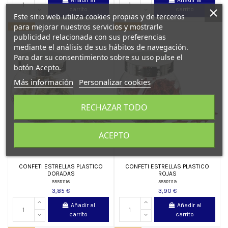
Añadir al
Añadir al
carrito
carrito
Este sitio web utiliza cookies propias y de terceros
para mejorar nuestros servicios y mostrarle
¡En oferta!
¡En oferta!
publicidad relacionada con sus preferencias
mediante el análisis de sus hábitos de navegación.
Para dar su consentimiento sobre su uso pulse el
botón Acepto.
Más información
Personalizar cookies
RECHAZAR TODO
ACEPTO
CONFETI ESTRELLAS PLASTICO
CONFETI ESTRELLAS PLASTICO
DORADAS
ROJAS
555R1116
555R1119
3,85 €
3,90 €
Añadir al
Añadir al
carrito
carrito