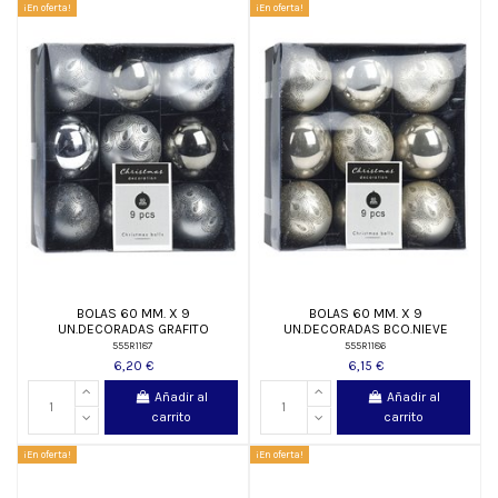
¡En oferta!
¡En oferta!
BOLAS 60 MM. X 9
BOLAS 60 MM. X 9
UN.DECORADAS GRAFITO
UN.DECORADAS BCO.NIEVE
555R1187
555R1186
6,20 €
6,15 €
Añadir al
Añadir al
carrito
carrito
¡En oferta!
¡En oferta!