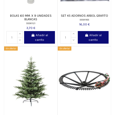
BOLAS 60 MM. X 9 UNIDADES
SET 45 ADORNOS ARBOL GRAFITO
BLANCAS
555R1185
555R1121
16,00 €
3,70 €
Añadir al
Añadir al
carrito
carrito
¡En oferta!
¡En oferta!