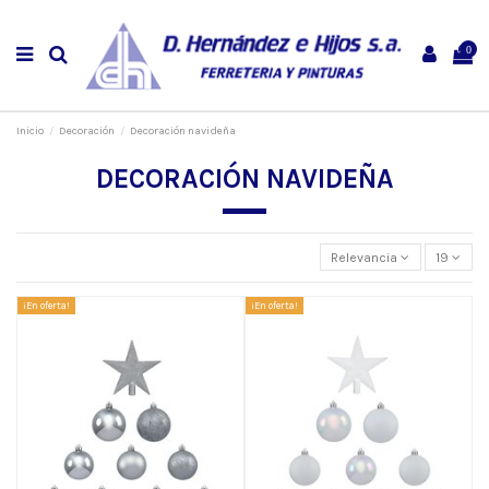
0
Inicio
Decoración
Decoración navideña
DECORACIÓN NAVIDEÑA
Relevancia
19
¡En oferta!
¡En oferta!