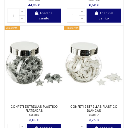
44,35 €
6,50 €
Añadir al
Añadir al
carrito
carrito
¡En oferta!
¡En oferta!
CONFETI ESTRELLAS PLASTICO
CONFETI ESTRELLAS PLASTICO
PLATEADAS
BLANCAS
555R1118
555R1117
3,85 €
3,75 €