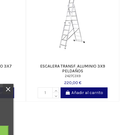
IO 3X7
ESCALERA TRANSF. ALUMINIO 3X9
PELDAÑOS
2427C3X9
220,00 €
arrito
Añadir al carrito