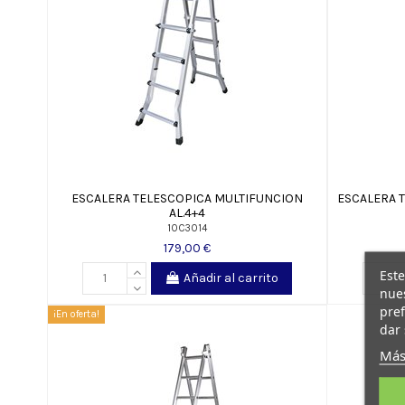
ESCALERA TELESCOPICA MULTIFUNCION
ESCALERA 
AL.4+4
10C3014
179,00 €
Este
Añadir al carrito
nues
pref
¡En oferta!
dar 
Más