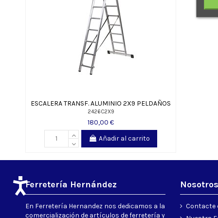
ESCALERA TRANSF. ALUMINIO 2X9 PELDAÑOS
2426C2X9
180,00 €
Añadir al carrito
Ferretería Hernández
Nosotro
En Ferretería Hernandez nos dedicamos a la
Contacte 
comercialización de artículos de ferretería y