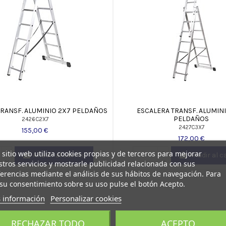
TRANSF. ALUMINIO 2X7 PELDAÑOS
ESCALERA TRANSF. ALUMIN
PELDAÑOS
2426C2X7
2427C3X7
155,00 €
172,00 €
 sitio web utiliza cookies propias y de terceros para mejorar
Añadir al carrito
Añadir al c
tros servicios y mostrarle publicidad relacionada con sus
erencias mediante el análisis de sus hábitos de navegación. Para
su consentimiento sobre su uso pulse el botón Acepto.
 información
Personalizar cookies
RECHAZAR TODO
ACEPTO