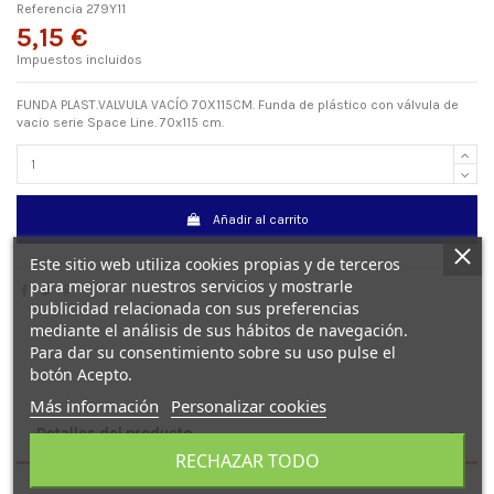
Referencia
279Y11
5,15 €
Impuestos incluidos
FUNDA PLAST.VALVULA VACÍO 70X115CM. Funda de plástico con válvula de
vacio serie Space Line. 70x115 cm.
Añadir al carrito
Este sitio web utiliza cookies propias y de terceros
para mejorar nuestros servicios y mostrarle
publicidad relacionada con sus preferencias
mediante el análisis de sus hábitos de navegación.
Para dar su consentimiento sobre su uso pulse el
botón Acepto.
Más información
Personalizar cookies
Detalles del producto
RECHAZAR TODO