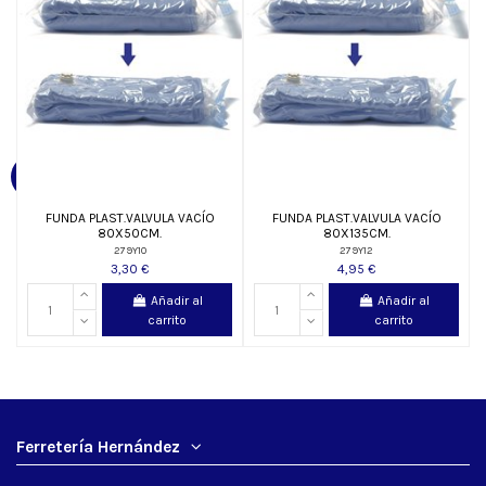
FUNDA PLAST.VALVULA VACÍO
FUNDA PLAST.VALVULA VACÍO
80X50CM.
80X135CM.
279Y10
279Y12
3,30 €
4,95 €
Añadir al
Añadir al
carrito
carrito
Ferretería Hernández