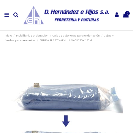
0
Inicio
Mobiliario y ordenación
Cajas y cajoneras para ordenación
Cajas y
fundas para armarios
FUNDA PLAST.VALVULA VACÍO 70X115CM.