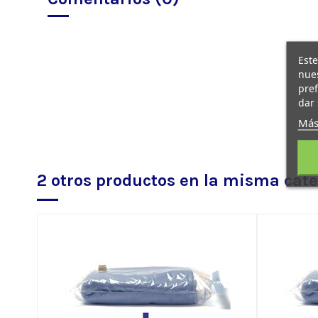
Este
nues
pref
dar 
Más
2 otros productos en la misma cate