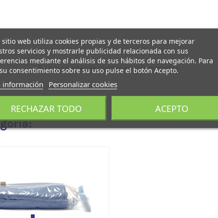
 sitio web utiliza cookies propias y de terceros para mejorar
tros servicios y mostrarle publicidad relacionada con sus
erencias mediante el análisis de sus hábitos de navegación. Para
No hay reseñas de clientes en este momento.
su consentimiento sobre su uso pulse el botón Acepto.
 información
Personalizar cookies
RECHAZAR TODO
ACEPTO
goría: