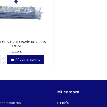
LAST.VALVULA VACÍO 80X50CM.
279Y10
3,30 €
Añadir al carrito
s
Mi compra
con nosotros
Envío