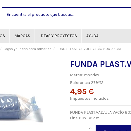
GOS
MARCAS
IDEAS Y PROYECTOS
AYUDA
Cajas y fundas para armarios
FUNDA PLAST.VALVULA VACÍO 80X135CM.
FUNDA PLAST.V
Marca:
mondex
Referencia
279Y12
4,95 €
Impuestos incluidos
FUNDA PLAST.VALVULA VACÍO 80X1
Line. 80x135 cm.