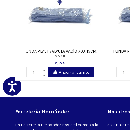
FUNDA PLAST.VALVULA VACÍO 70X115CM.
FUNDA P
279Y11
5,15 €
Añadir al carrito
Ferretería Hernández
Nosotro
En Ferretería Hernandez nos dedicamos a la
Contacte 