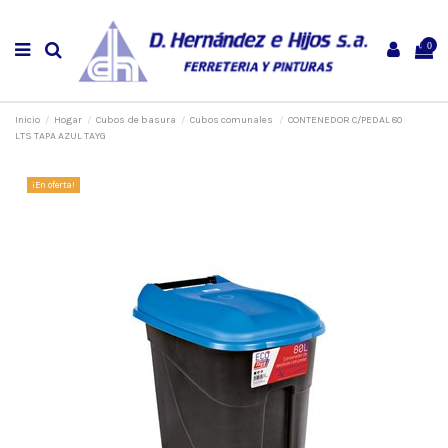
0
Inicio
Hogar
Cubos de basura
Cubos comunales
CONTENEDOR C/PEDAL 80
LTS TAPA AZUL TAYG
¡En oferta!