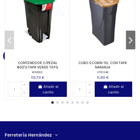
CONTENEDOR C/PEDAL
CUBO ECOBIN 15L. CON TAPA
80LTS.TAPA VERDE TAYG
NARANJA
615C802
278Y248
113,70 €
11,90 €
Añadir al
Añadir al
carrito
carrito
Ferretería Hernández