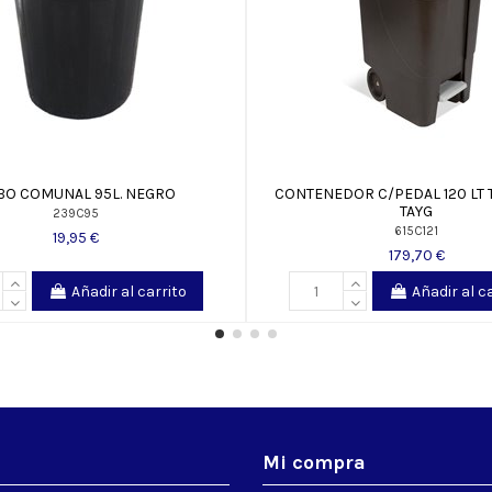
BO COMUNAL 95L. NEGRO
CONTENEDOR C/PEDAL 120 LT 
TAYG
239C95
615C121
19,95 €
179,70 €
Añadir al carrito
Añadir al c
s
Mi compra