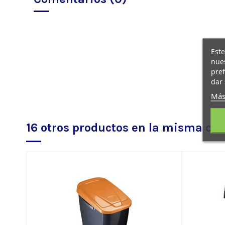
Este
nues
pref
dar 
Más
16 otros productos en la misma cat