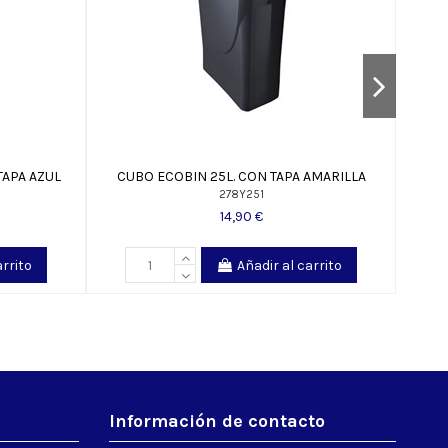
TAPA AZUL
CUBO ECOBIN 25L. CON TAPA AMARILLA
CONT
278Y251
14,90 €
arrito
Añadir al carrito
Información de contacto