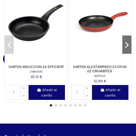
SARTEN INDUCCION 22 EFFICIENT
SARTEN AL.ESTAMPADO ECOFUN
22 CM.HABITEX
296Y2010
620Y122
37,15 €
12,90 €
Añadir al
Añadir al
carrito
carrito