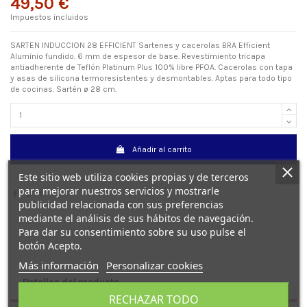
49,50 €
Impuestos incluidos
SARTEN INDUCCION 28 EFFICIENT Sartenes y cacerolas BRA Efficient
Aluminio fundido. 6 mm de espesor de base. Revestimiento tricapa
antiadherente de Teflón Platinum Plus 100% libre PFOA. Cacerolas con tapa
y asas de silicona termoresistentes y desmontables. Aptas para todo tipo
de cocinas. Sartén ø 28 cm.
Añadir al carrito
Este sitio web utiliza cookies propias y de terceros
para mejorar nuestros servicios y mostrarle
publicidad relacionada con sus preferencias
mediante el análisis de sus hábitos de navegación.
Para dar su consentimiento sobre su uso pulse el
botón Acepto.
Más información
Personalizar cookies
Detalles del producto
RECHAZAR TODO