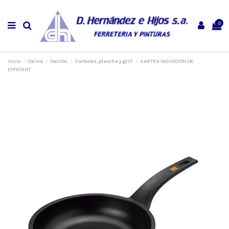
0
Inicio
Cocina
Cocción
Sartenes, plancha y grill
SARTEN INDUCCION 28
EFFICIENT