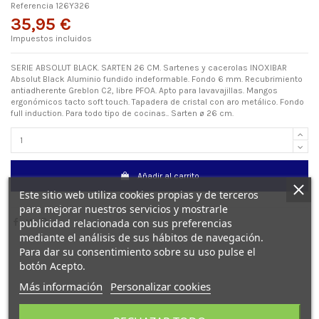
Referencia
126Y326
35,95 €
Impuestos incluidos
SERIE ABSOLUT BLACK. SARTEN 26 CM. Sartenes y cacerolas INOXIBAR
Absolut Black Aluminio fundido indeformable. Fondo 6 mm. Recubrimiento
antiadherente Greblon C2, libre PFOA. Apto para lavavajillas. Mangos
ergonómicos tacto soft touch. Tapadera de cristal con aro metálico. Fondo
full induction. Para todo tipo de cocinas.. Sarten ø 26 cm.
Añadir al carrito
Este sitio web utiliza cookies propias y de terceros
para mejorar nuestros servicios y mostrarle
publicidad relacionada con sus preferencias
mediante el análisis de sus hábitos de navegación.
Para dar su consentimiento sobre su uso pulse el
botón Acepto.
Más información
Personalizar cookies
Detalles del producto