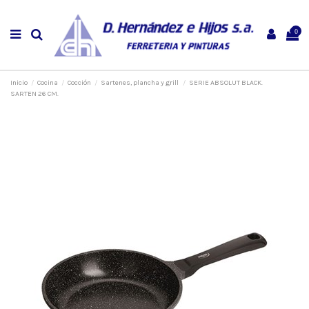
0
Inicio
Cocina
Cocción
Sartenes, plancha y grill
SERIE ABSOLUT BLACK.
SARTEN 26 CM.