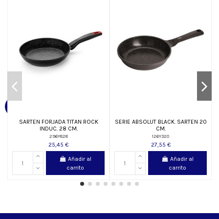
SARTEN FORJADA TITAN ROCK
SERIE ABSOLUT BLACK. SARTEN 20
INDUC. 28 CM.
CM.
296Y828
126Y320
25,45 €
27,55 €
Añadir al
Añadir al
carrito
carrito