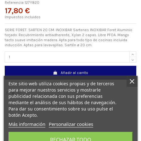
Referencia
127Y820
17,80 €
Impuestos incluidos
SERIE FORET. SARTEN 20 CM. INOXIBAR Sartenes INOXIBAR Foret Aluminio
forjado. Recubrimiento antiadherente, Xylan 2 capas. Libre PFOA. Mango
tacto suave imitación madera. Apta para todo tipo de cocinas incluida
inducción. Aptas para lavavajillas. Sartén ø 20 cm.
Añadir al carrito
Este sitio web utiliza cookies propias y de terceros
para mejorar nuestros servicios y mostrarle
publicidad relacionada con sus preferencias
mediante el análisis de sus hábitos de navegación.
Para dar su consentimiento sobre su uso pulse el
botón Acepto.
Más información
Personalizar cookies
Detalles del producto
RECHAZAR TODO