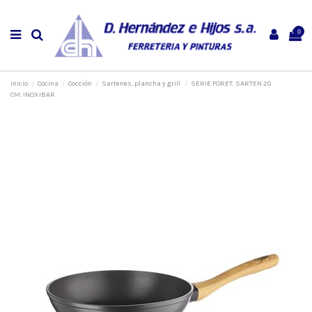
0
Inicio
Cocina
Cocción
Sartenes, plancha y grill
SERIE FORET. SARTEN 20
CM. INOXIBAR