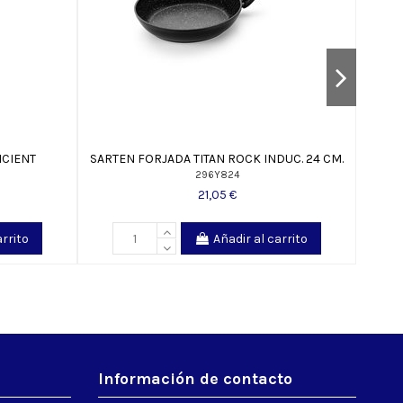
ICIENT
SARTEN FORJADA TITAN ROCK INDUC. 24 CM.
SARTE
296Y824
21,05 €
arrito
Añadir al carrito
Información de contacto