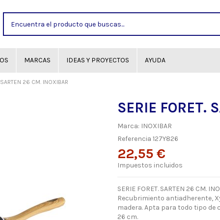
GOS
MARCAS
IDEAS Y PROYECTOS
AYUDA
 SARTEN 26 CM. INOXIBAR
SERIE FORET. 
Marca:
INOXIBAR
Referencia
127Y826
22,55 €
Impuestos incluidos
SERIE FORET. SARTEN 26 CM. INO
Recubrimiento antiadherente, Xy
madera. Apta para todo tipo de c
26 cm.