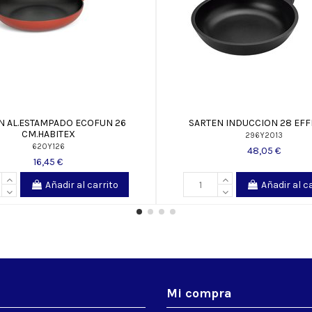
N AL.ESTAMPADO ECOFUN 26
SARTEN INDUCCION 28 EFF
CM.HABITEX
296Y2013
620Y126
48,05 €
16,45 €
Añadir al carrito
Añadir al c
s
Mi compra