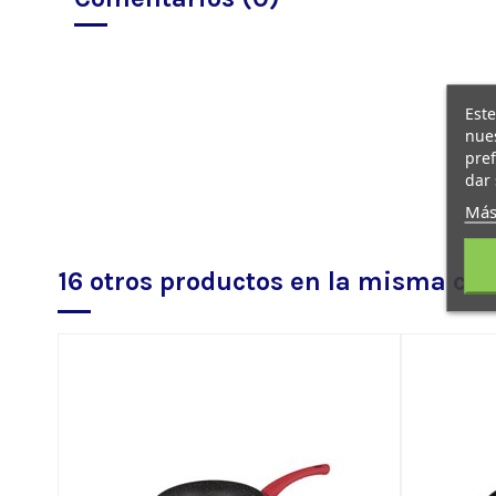
Este
nues
pref
dar 
Más
16 otros productos en la misma cat