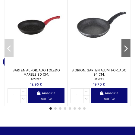
SARTEN AL.FORJADO TOLEDO
S.ORION. SARTEN ALUM. FORJADO
MARBLE 20 CM.
24 CM.
147Y320
147Y224
12,95 €
19,70 €
Añadir al
Añadir al
carrito
carrito