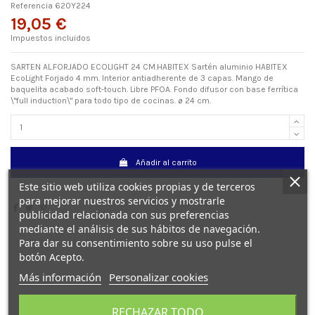
Referencia
620Y224
19,05 €
Impuestos incluidos
SARTEN AL.FORJADO ECOLIGHT 24 CM.HABITEX Sartén aluminio HABITEX
EcoLight Forjado 4 mm. Interior antiadherente de 3 capas. Mango de
baquelita acabado soft-touch. Libre PFOA. Fondo difusor con base ferrítica
\"full induction\" para todo tipo de cocinas. ø 24 cm.
Añadir al carrito
Este sitio web utiliza cookies propias y de terceros
para mejorar nuestros servicios y mostrarle
publicidad relacionada con sus preferencias
mediante el análisis de sus hábitos de navegación.
Para dar su consentimiento sobre su uso pulse el
botón Acepto.
Más información
Personalizar cookies
Detalles del producto
RECHAZAR TODO