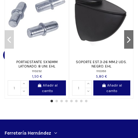
PORTAESTANTE 5X16MM
SOPORTE EST.3-26 MM.2 UDS.
LATONADO. 8 UNI. EHL
NEGRO. EHL
111D252
111D393
1,50 €
5,80 €
Añadir al
Añadir al
carrito
carrito
Ferretería Hernández