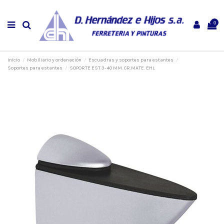
0
Inicio
Mobiliario y ordenación
Escuadras y soportes para estantes
Soportes para estantes
SOPORTE EST.3-40 MM. CR.MATE. EHL