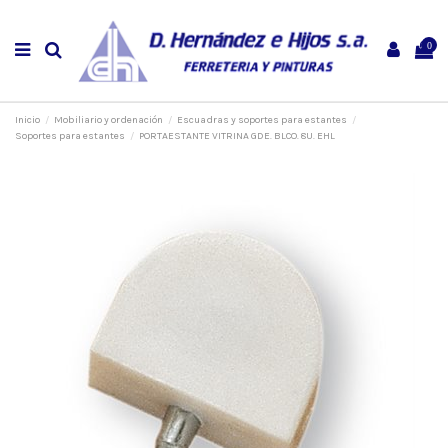
0
Inicio
Mobiliario y ordenación
Escuadras y soportes para estantes
Soportes para estantes
PORTAESTANTE VITRINA GDE. BLCO. 8U. EHL