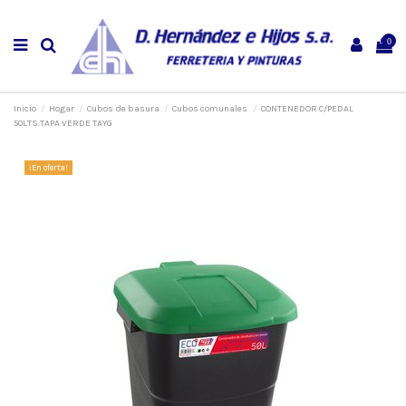
0
Inicio
Hogar
Cubos de basura
Cubos comunales
CONTENEDOR C/PEDAL
50LTS.TAPA VERDE TAYG
¡En oferta!