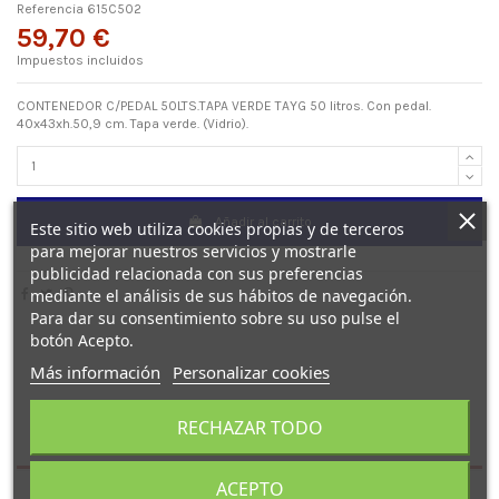
Referencia
615C502
59,70 €
Impuestos incluidos
CONTENEDOR C/PEDAL 50LTS.TAPA VERDE TAYG 50 litros. Con pedal.
40x43xh.50,9 cm. Tapa verde. (Vidrio).
Añadir al carrito
Este sitio web utiliza cookies propias y de terceros
para mejorar nuestros servicios y mostrarle
publicidad relacionada con sus preferencias
mediante el análisis de sus hábitos de navegación.
Para dar su consentimiento sobre su uso pulse el
botón Acepto.
Más información
Personalizar cookies
RECHAZAR TODO
Detalles del producto
ACEPTO