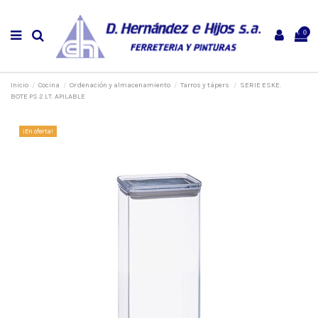
0
Inicio
Cocina
Ordenación y almacenamiento
Tarros y tápers
SERIE ESKE.
BOTE PS 2 LT. APILABLE
¡En oferta!