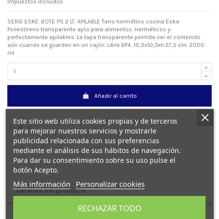
Impuestos incluidos
SERIE ESKE. BOTE PS 2 LT. APILABLE Tarro hermético cocina Eske
Poliestireno transparente apto para alimentos. Herméticos y
perfectamente apilables. La tapa transparente permite ver el contenido
aún cuando se guarden en un cajón. Libre BPA. 10,3x10,3xh.27,5 cm. 2000
ml.
Añadir al carrito
Este sitio web utiliza cookies propias y de terceros
para mejorar nuestros servicios y mostrarle
publicidad relacionada con sus preferencias
mediante el análisis de sus hábitos de navegación.
Para dar su consentimiento sobre su uso pulse el
botón Acepto.
Más información
Personalizar cookies
Detalles del producto
RECHAZAR TODO