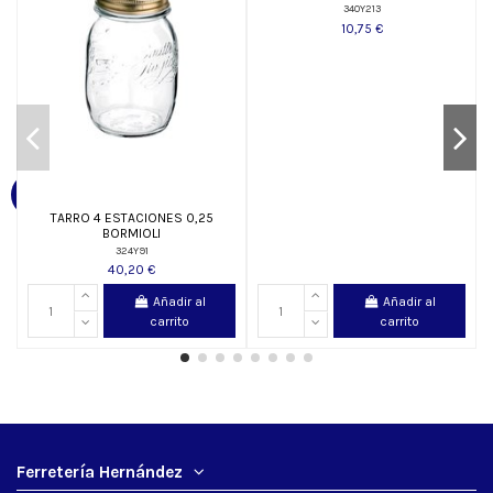
340Y213
10,75 €
TARRO 4 ESTACIONES 0,25
BORMIOLI
324Y91
40,20 €
Añadir al
Añadir al
carrito
carrito
Ferretería Hernández