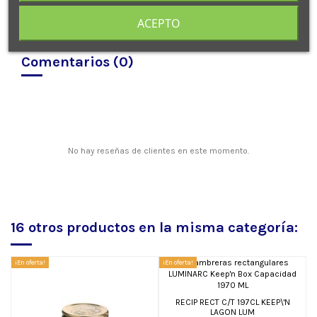
ACEPTO
Comentarios (0)
No hay reseñas de clientes en este momento.
16 otros productos en la misma categoría:
¡En oferta!
¡En oferta!
¡E
RECIP RECT C/T 197CL KEEP\'N
LAGON LUM