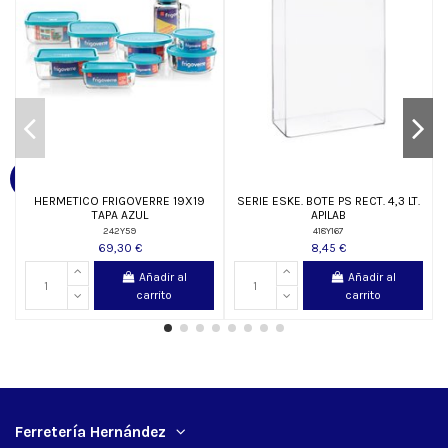
HERMETICO FRIGOVERRE 19X19
SERIE ESKE. BOTE PS RECT. 4,3 LT.
TAPA AZUL
APILAB
242Y59
418Y167
69,30 €
8,45 €
Añadir al
Añadir al
carrito
carrito
Ferretería Hernández